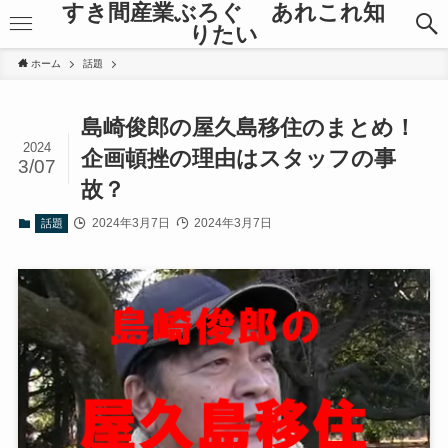
すき間産業ぶろぐ あれこれ知
りたい
ホーム
話題
島崎俊郎の屋久島移住のまとめ！
2024
企画頓挫の理由はスタッフの事
3/07
故？
2024年3月7日
2024年3月7日
話題