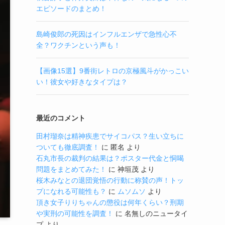
エピソードのまとめ！
島崎俊郎の死因はインフルエンザで急性心不
全？ワクチンという声も！
【画像15選】9番街レトロの京極風斗がかっこい
い！彼女や好きなタイプは？
最近のコメント
田村瑠奈は精神疾患でサイコパス？生い立ちに
ついても徹底調査！
に
匿名
より
石丸市長の裁判の結果は？ポスター代金と恫喝
問題をまとめてみた！
に
神垣茂
より
桜木みなとの退団覚悟の行動に称賛の声！トッ
プになれる可能性も？
に
ムソムソ
より
頂き女子りりちゃんの懲役は何年くらい？刑期
や実刑の可能性を調査！
に
名無しのニュータイ
プ
より