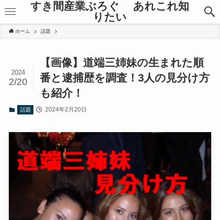
すき間産業ぶろぐ あれこれ知
りたい
ホーム
話題
【画像】道端三姉妹の生まれた順
2024
番と逮捕歴を調査！3人の見分け方
2/20
も紹介！
2024年2月20日
話題