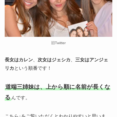
旧Twitter
長女はカレン
、
次女はジェシカ
、
三女はアンジェ
リカ
という順番です！
道端三姉妹は、上から順に名前が長くな
る
んです。
こちら↓をご覧いただくとわかりやすいと思いま