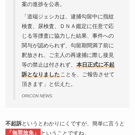
案の進捗を公表。
「道端ジェシカは、逮捕勾留中に指紋
検査、尿検査、ＤＮＡ鑑定に任意で応
じる等捜査に協力した結果、事件への
関与が認められず、勾留期間満了前に
釈放され、ご主人の再逮捕に際し接見
等の禁止は付されず、
本日正式に不起
訴となりました
ことを、ご報告させて
頂きます」と伝えた。
ORICON NEWS
不起訴
というとわかりにくですが、簡単に言うと
「無罪放免」
ということですね。