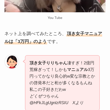
You Tube
ネット上を調べてみたところ、
頂き女子マニュア
ルは「3万円」のよう
です。
頂き女子りりちゃん
凄すぎ！2億円
荒稼ぎって！しかも
マニュアル
3万
円ってかなり良心的w変な宗教とか
の啓発本だと桁が多くなるもんね
私この子好きだわw
どくぜつちゃん
@HFkJLgUgnlzRSIU Xより